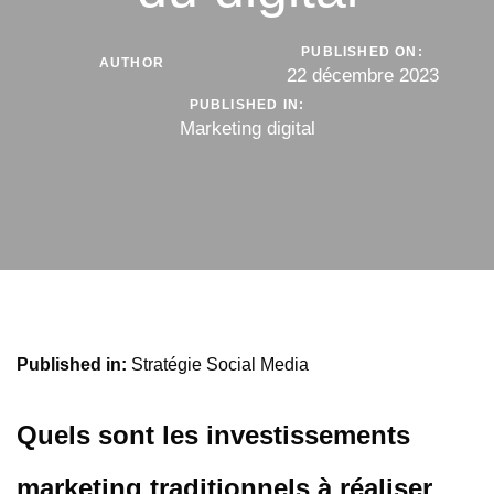
PUBLISHED ON:
AUTHOR
22 décembre 2023
PUBLISHED IN:
Marketing digital
Previous
Next
Published in:
Stratégie Social Media
Article
Article
Quels sont les investissements
marketing traditionnels à réaliser