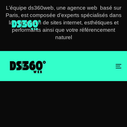
Skip
Skip
L’équipe ds360web, une agence web basé sur
links
to
Paris, est composée d’experts spécialisés dans
primary
la conception de sites internet, esthétiques et
navigation
performants ainsi que votre référencement
naturel
Skip
to
content
Nous contactez
To
na